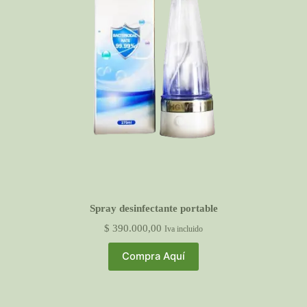
i
r
Spray desinfectante portable
$
390.000,00
Iva incluido
Compra Aquí