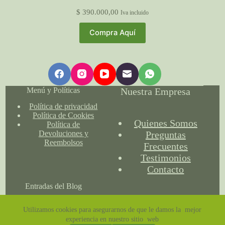
$
390.000,00
Iva incluido
Compra Aquí
Menú y Políticas
Nuestra Empresa
Política de privacidad
Política de Cookies
Quienes Somos
Política de
Preguntas
Devoluciones y
Reembolsos
Frecuentes
Testimonios
Contacto
Entradas del Blog
Utilizamos cookies para asegurarnos de que le damos la mejor
experiencia en nuestro sitio web
¿Dónde se debe usar la