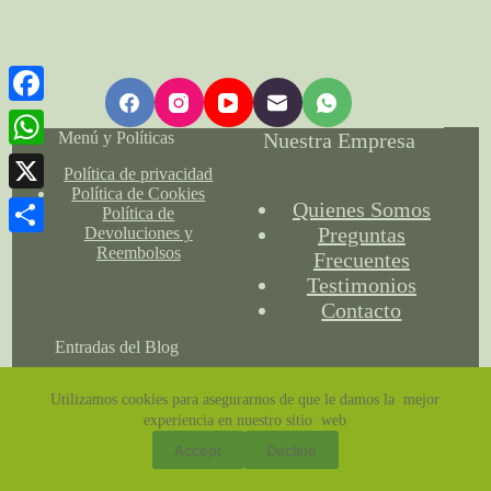
F
Menú y Políticas
Nuestra Empresa
a
W
Política de privacidad
c
Política de Cookies
h
X
Quienes Somos
Política de
e
a
Preguntas
Devoluciones y
C
Reembolsos
Frecuentes
b
t
Testimonios
o
o
s
Contacto
m
o
A
Entradas del Blog
p
k
p
a
Utilizamos cookies para asegurarnos de que le damos la mejor
p
experiencia en nuestro sitio web
r
¿Dónde se debe usar la
turmalina negra?
Accept
Decline
t
Copyright © 2026 - Nanatrejos